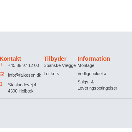
Kontakt
Tilbyder
Information
+45 88 97 12 00
Spanske Vægge
Montage
Lockers
Vedligeholdelse
info@falkesen.dk
Salgs- &
Staslundevej 4,
Leveringsbetingelser
4300 Holbæk