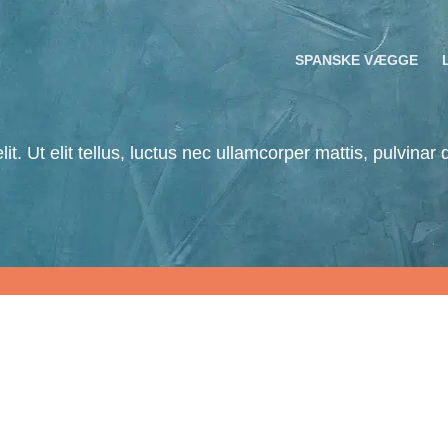
.dk
+45 88 97 12 00
SPANSKE VÆGGE
t. Ut elit tellus, luctus nec ullamcorper mattis, pulvinar 