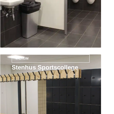
VÅDRUM
Stenhus Sportscollege
Læs mere