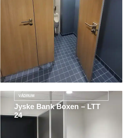
VÅDRUM
Jyske Bank Boxen – LTT
24
Læs mere