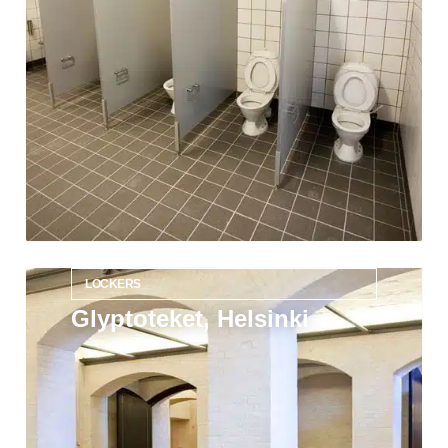
LOCKERS
Glyptoteket, Helsinki
Læs mere