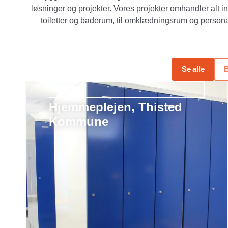
løsninger og projekter. Vores projekter omhandler alt in
toiletter og baderum, til omklædningsrum og perso
Se alle
B
LOCKERS
Hjemmeplejen, Thisted
Kommune
Læs mere