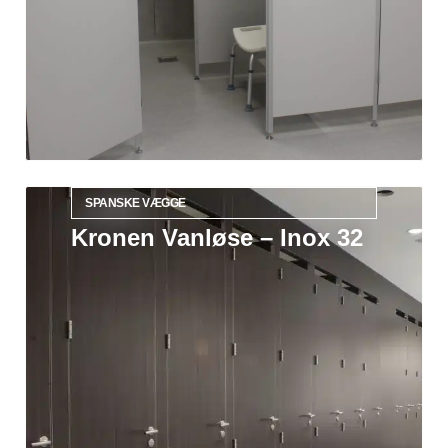
SPANSKE VÆGGE
Kronen Vanløse – Inox 32
Læs mere