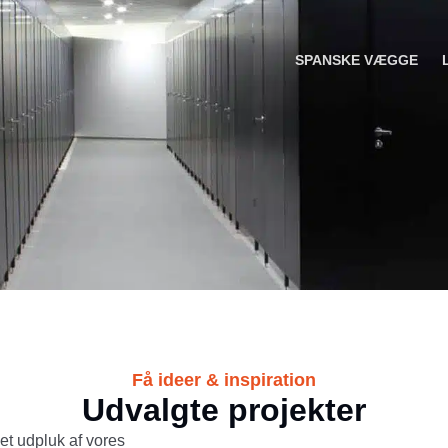
.dk
+45 88 97 12 00
SPANSKE VÆGGE
Få ideer & inspiration
Udvalgte projekter
et udpluk af vores