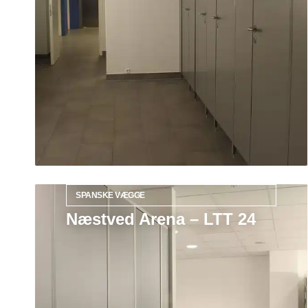
SPANSKE VÆGGE
Næstved Arena – LTT 24
Læs mere