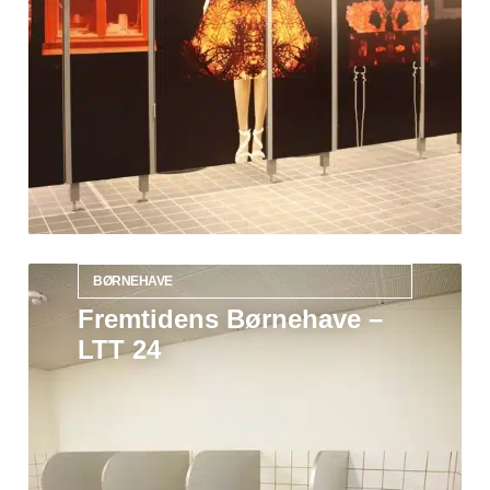
BØRNEHAVE
Fremtidens Børnehave –
LTT 24
Læs mere