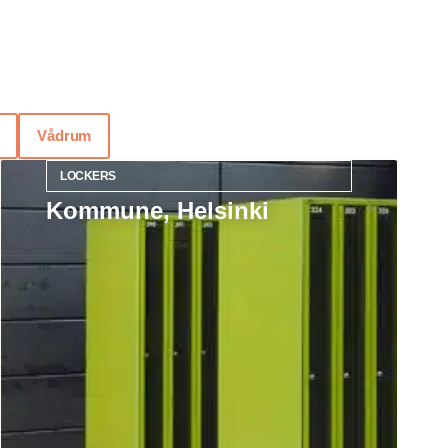
Vådrum
LOCKERS
Kommune, Helsinki
Læs mere