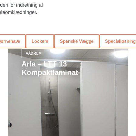
den for indretning af
naleomklædninger.
ørnehave
Lockers
Spanske Vægge
Specialløsning
VÅDRUM
Arla – LTT 13
Kompaktlaminat
Læs mere