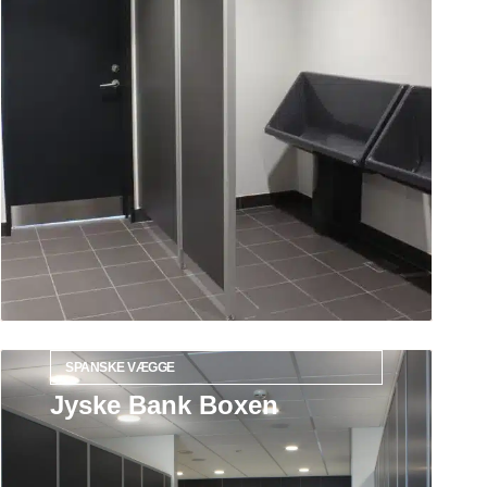
SPANSKE VÆGGE
Jyske Bank Boxen
Læs mere