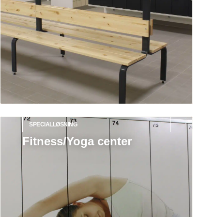
SPECIALLØSNING
Fitness/Yoga center
Læs mere