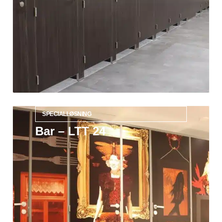
SPECIALLØSNING
Bar – LTT 24
Læs mere