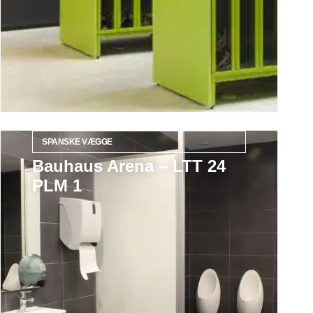
SPANSKE VÆGGE
Bauhaus Arena – LTT 24
PLM 1
Læs mere