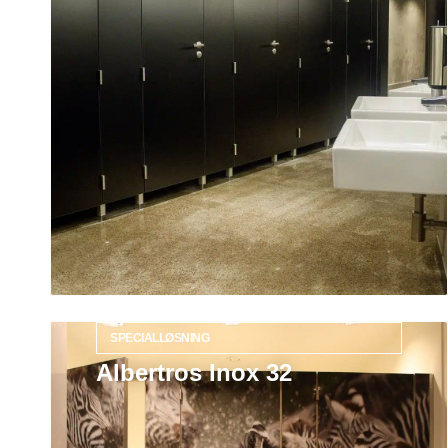
SPECIALLØSNING
Albertros Inox 32
Læs mere