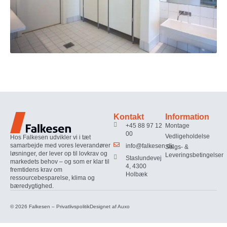
Kontakt
Information
+45 88 97 12
Montage
00
Vedligeholdelse
Hos Falkesen udvikler vi i tæt
samarbejde med vores leverandører
info@falkesen.dk
Salgs- &
løsninger, der lever op til lovkrav og
Leveringsbetingelser
Staslundevej
markedets behov – og som er klar til
4, 4300
fremtidens krav om
Holbæk
ressourcebesparelse, klima og
bæredygtighed.
© 2026 Falkesen –
Privatlivspolitik
Designet af
Auxo