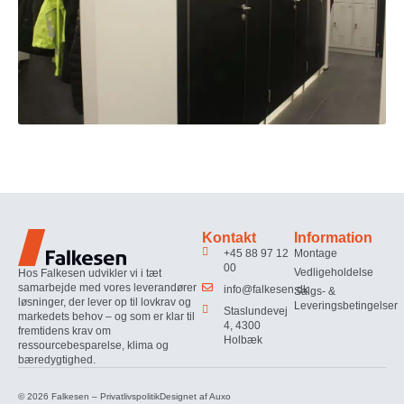
Kontakt
Information
+45 88 97 12
Montage
00
Vedligeholdelse
Hos Falkesen udvikler vi i tæt
samarbejde med vores leverandører
info@falkesen.dk
Salgs- &
løsninger, der lever op til lovkrav og
Leveringsbetingelser
Staslundevej
markedets behov – og som er klar til
4, 4300
fremtidens krav om
Holbæk
ressourcebesparelse, klima og
bæredygtighed.
© 2026 Falkesen –
Privatlivspolitik
Designet af
Auxo