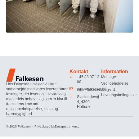
Kontakt
Information
+45 88 97 12
Montage
00
Vedligeholdelse
Hos Falkesen udvikler vi i tæt
samarbejde med vores leverandører
info@falkesen.dk
Salgs- &
løsninger, der lever op til lovkrav og
Leveringsbetingelser
Staslundevej
markedets behov – og som er klar til
4, 4300
fremtidens krav om
Holbæk
ressourcebesparelse, klima og
bæredygtighed.
© 2026 Falkesen –
Privatlivspolitik
Designet af
Auxo